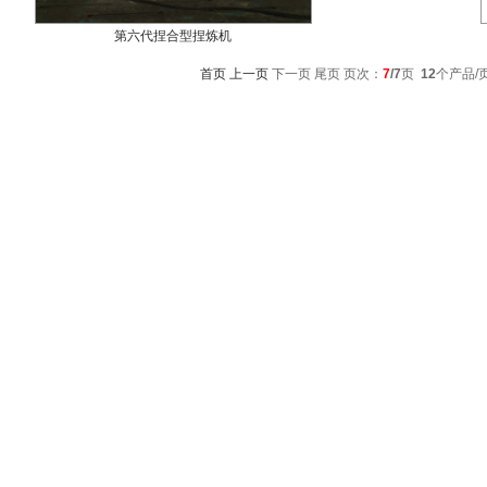
第六代捏合型捏炼机
首页
上一页
下一页 尾页 页次：
7
/7
页
12
个产品/