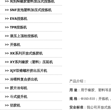
>> X(S)N橡胶塑料加压式捏炼机
>> SNF发泡塑料加压式捏炼机
>> EVA捏炼机
>> TPR捏炼机
>> 液压上顶栓捏炼机
>> 开炼机
>> XK系列开放式炼胶机
>> XY系列橡胶（塑料）压延机
>> XJY双锥螺杆挤出压片机
>> 冷喂料复合挤出机
产品介绍：
>> 胶片冷却机
用 途
：用于橡胶、塑料等
>> 斗式提升机
规 格
：Φ160-810；开
>> 切胶机
安全标准
：我公司开放式炼胶