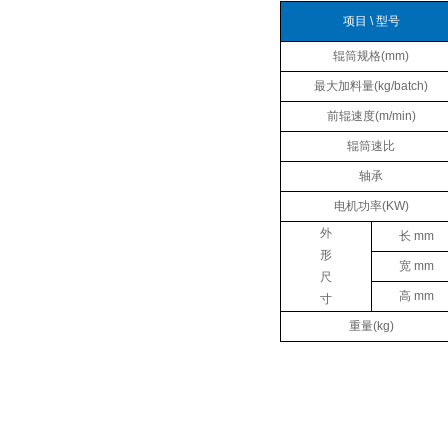
项目 \ 型号
辊筒规格(mm)
最大加料量(kg/batch)
前辊速度(m/min)
辊筒速比
轴承
电机功率(KW)
外
长 mm
形
宽 mm
尺
高 mm
寸
重量(kg)