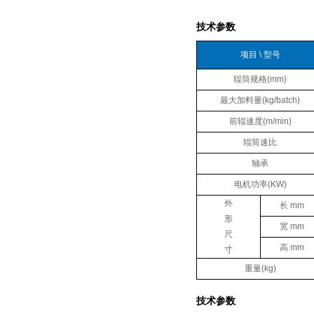
技术参数
项目 \ 型号
辊筒规格(mm)
最大加料量(kg/batch)
前辊速度(m/min)
辊筒速比
轴承
电机功率(KW)
外
长 mm
形
宽 mm
尺
高 mm
寸
重量(kg)
技术参数