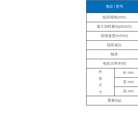
项目 \ 型号
辊筒规格(mm)
最大加料量(kg/batch)
前辊速度(m/min)
辊筒速比
轴承
电机功率(KW)
外
长 mm
形
宽 mm
尺
高 mm
寸
重量(kg)