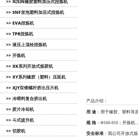
>> X(S)N橡胶塑料加压式捏炼机
>> SNF发泡塑料加压式捏炼机
>> EVA捏炼机
>> TPR捏炼机
>> 液压上顶栓捏炼机
>> 开炼机
>> XK系列开放式炼胶机
>> XY系列橡胶（塑料）压延机
>> XJY双锥螺杆挤出压片机
>> 冷喂料复合挤出机
产品介绍：
>> 胶片冷却机
用 途
：用于橡胶、塑料等
>> 斗式提升机
规 格
：Φ160-810；开
>> 切胶机
安全标准
：我公司开放式炼胶