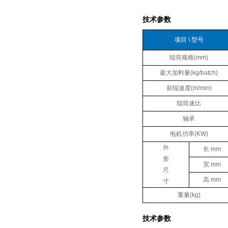
技术参数
项目 \ 型号
辊筒规格(mm)
最大加料量(kg/batch)
前辊速度(m/min)
辊筒速比
轴承
电机功率(KW)
外
长 mm
形
宽 mm
尺
高 mm
寸
重量(kg)
技术参数